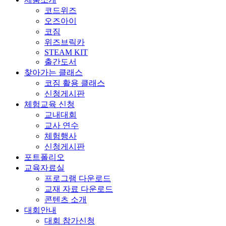
코드위즈
오즈아이
코짐
위즈브릭카
STEAM KIT
출간도서
찾아가는 클래스
코짐 활용 클래스
신청게시판
체험교육 신청
교내대회
교사 연수
체험행사
신청게시판
포트폴리오
교육자료실
프로그램 다운로드
교재 자료 다운로드
콘텐츠 소개
대회안내
대회 참가신청