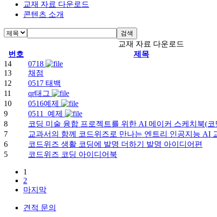
교재 자료 다운로드
콘텐츠 소개
검색
교재 자료 다운로드
번호
제목
14
0718
13
채점
12
0517 태백
11
qr태그
10
0516예제
9
0511_예제
8
코딩 미술 융합 프로젝트를 위한 AI 메이커 스케치북(코
7
교과서의 함께 코드위즈로 만나는 엔트리 인공지능 AI 
6
코드위즈 생활 코딩에 발명 더하기 발명 아이디어편
5
코드위즈 코딩 아이디어북
1
2
마지막
견적 문의