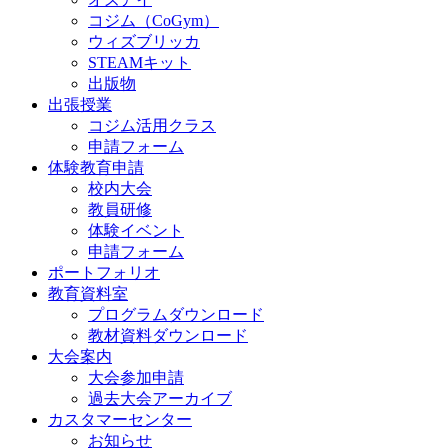
コジム（CoGym）
ウィズブリッカ
STEAMキット
出版物
出張授業
コジム活用クラス
申請フォーム
体験教育申請
校内大会
教員研修
体験イベント
申請フォーム
ポートフォリオ
教育資料室
プログラムダウンロード
教材資料ダウンロード
大会案内
大会参加申請
過去大会アーカイブ
カスタマーセンター
お知らせ