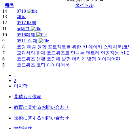
番号
タイトル
14
0718
13
채점
12
0517 태백
11
qr태그
10
0516예제
9
0511_예제
8
코딩 미술 융합 프로젝트를 위한 AI 메이커 스케치북(코
7
교과서의 함께 코드위즈로 만나는 엔트리 인공지능 AI 
6
코드위즈 생활 코딩에 발명 더하기 발명 아이디어편
5
코드위즈 코딩 아이디어북
1
2
마지막
見積もり依頼
教育に関するお問い合わせ
技術に関するお問い合わせ
書類請求