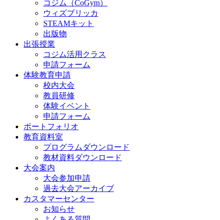
コジム（CoGym）
ウィズブリッカ
STEAMキット
出版物
出張授業
コジム活用クラス
申請フォーム
体験教育申請
校内大会
教員研修
体験イベント
申請フォーム
ポートフォリオ
教育資料室
プログラムダウンロード
教材資料ダウンロード
大会案内
大会参加申請
過去大会アーカイブ
カスタマーセンター
お知らせ
よくある質問