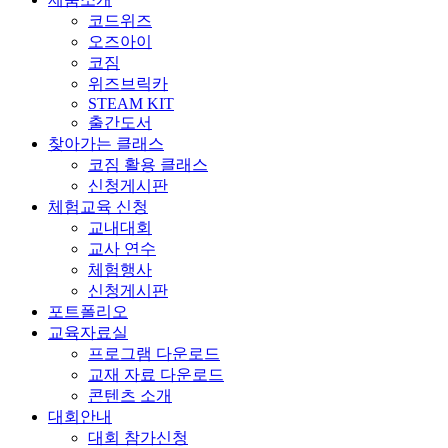
코드위즈
오즈아이
코짐
위즈브릭카
STEAM KIT
출간도서
찾아가는 클래스
코짐 활용 클래스
신청게시판
체험교육 신청
교내대회
교사 연수
체험행사
신청게시판
포트폴리오
교육자료실
프로그램 다운로드
교재 자료 다운로드
콘텐츠 소개
대회안내
대회 참가신청