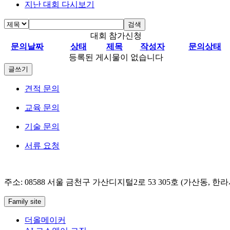
지난 대회 다시보기
검색
대회 참가신청
문의날짜
상태
제목
작성자
문의상태
등록된 게시물이 없습니다
글쓰기
견적 문의
교육 문의
기술 문의
서류 요청
주소: 08588 서울 금천구 가산디지털2로 53 305호 (가산동, 한라시그마
Family site
더올메이커